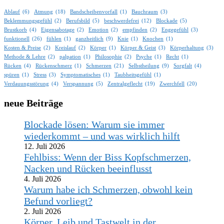
Ablauf
(6)
Atmung
(18)
Bandscheibenvorfall
(1)
Bauchraum
(3)
Beklemmungsgefühl
(2)
Berufsbild
(5)
beschwerdefrei
(12)
Blockade
(5)
Brustkorb
(4)
Eigensabotage
(2)
Emotion
(2)
empfinden
(2)
Engegefühl
(3)
funktionell
(26)
fühlen
(1)
ganzheitlich
(9)
Knie
(1)
Knochen
(1)
Kosten & Preise
(2)
Kreislauf
(2)
Körper
(1)
Körper & Geist
(3)
Körperhaltung
(3)
Methode & Lehre
(2)
palpation
(1)
Philosophie
(2)
Psyche
(1)
Recht
(1)
Rücken
(4)
Rückenschmerz
(1)
Schmerzen
(21)
Selbstheilung
(9)
Sorgfalt
(4)
spüren
(1)
Stress
(3)
Symptomatisches
(1)
Taubheitsgefühl
(1)
Verdauungsstörung
(4)
Verspannung
(5)
Zentralgeflecht
(19)
Zwerchfell
(20)
neue Beiträge
Blockade lösen: Warum sie immer
wiederkommt – und was wirklich hilft
12. Juli 2026
Fehlbiss: Wenn der Biss Kopfschmerzen,
Nacken und Rücken beeinflusst
4. Juli 2026
Warum habe ich Schmerzen, obwohl kein
Befund vorliegt?
2. Juli 2026
Körper, Leib und Tastwelt in der