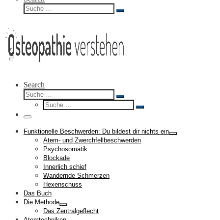
Suche
Suche
…
Search
Suche
Suche
Suche
…
Suche
…
Menü
Funktionelle Beschwerden: Du bildest dir nichts ein
Atem- und Zwerchfellbeschwerden
Psychosomatik
Blockade
Innerlich schief
Wandernde Schmerzen
Hexenschuss
Das Buch
Die Methode
Das Zentralgeflecht
Atemtechniken