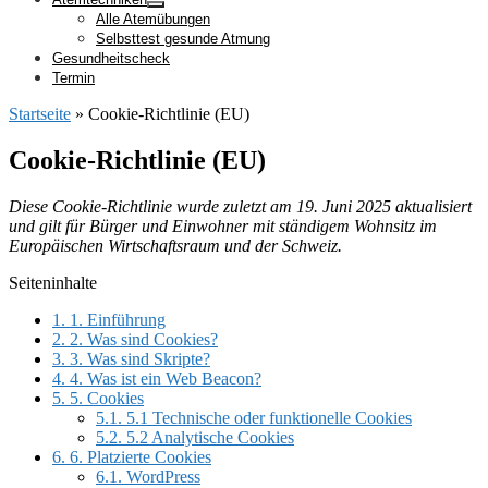
Alle Atemübungen
Selbsttest gesunde Atmung
Gesundheitscheck
Termin
Startseite
»
Cookie-Richtlinie (EU)
Cookie-Richtlinie (EU)
Diese Cookie-Richtlinie wurde zuletzt am 19. Juni 2025 aktualisiert
und gilt für Bürger und Einwohner mit ständigem Wohnsitz im
Europäischen Wirtschaftsraum und der Schweiz.
Seiteninhalte
1.
1. Einführung
2.
2. Was sind Cookies?
3.
3. Was sind Skripte?
4.
4. Was ist ein Web Beacon?
5.
5. Cookies
5.1.
5.1 Technische oder funktionelle Cookies
5.2.
5.2 Analytische Cookies
6.
6. Platzierte Cookies
6.1.
WordPress