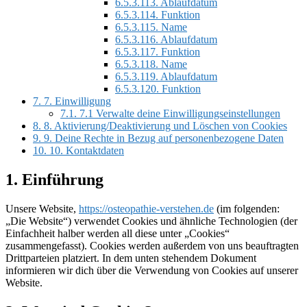
6.5.3.113.
Ablaufdatum
6.5.3.114.
Funktion
6.5.3.115.
Name
6.5.3.116.
Ablaufdatum
6.5.3.117.
Funktion
6.5.3.118.
Name
6.5.3.119.
Ablaufdatum
6.5.3.120.
Funktion
7.
7. Einwilligung
7.1.
7.1 Verwalte deine Einwilligungseinstellungen
8.
8. Aktivierung/Deaktivierung und Löschen von Cookies
9.
9. Deine Rechte in Bezug auf personenbezogene Daten
10.
10. Kontaktdaten
1. Einführung
Unsere Website,
https://osteopathie-verstehen.de
(im folgenden:
„Die Website“) verwendet Cookies und ähnliche Technologien (der
Einfachheit halber werden all diese unter „Cookies“
zusammengefasst). Cookies werden außerdem von uns beauftragten
Drittparteien platziert. In dem unten stehendem Dokument
informieren wir dich über die Verwendung von Cookies auf unserer
Website.