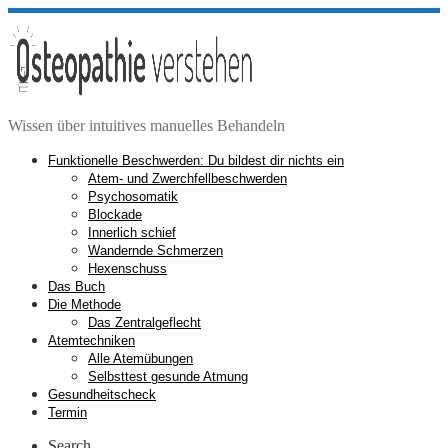
Zum
Inhalt
springen
Wissen über intuitives manuelles Behandeln
Funktionelle Beschwerden: Du bildest dir nichts ein
Atem- und Zwerchfellbeschwerden
Psychosomatik
Blockade
Innerlich schief
Wandernde Schmerzen
Hexenschuss
Das Buch
Die Methode
Das Zentralgeflecht
Atemtechniken
Alle Atemübungen
Selbsttest gesunde Atmung
Gesundheitscheck
Termin
Search