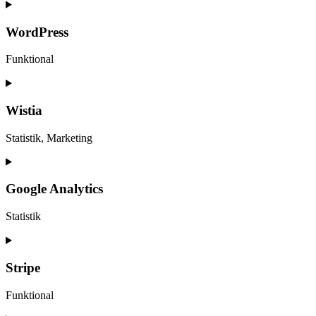
WordPress
Funktional
Consent
to
service
Wistia
wordpress
Statistik, Marketing
Consent
to
service
Google Analytics
wistia
Statistik
Consent
to
service
Stripe
google-
analytics
Funktional