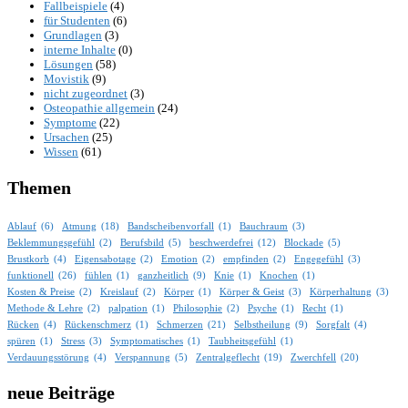
Fallbeispiele
(4)
für Studenten
(6)
Grundlagen
(3)
interne Inhalte
(0)
Lösungen
(58)
Movistik
(9)
nicht zugeordnet
(3)
Osteopathie allgemein
(24)
Symptome
(22)
Ursachen
(25)
Wissen
(61)
Themen
Ablauf
(6)
Atmung
(18)
Bandscheibenvorfall
(1)
Bauchraum
(3)
Beklemmungsgefühl
(2)
Berufsbild
(5)
beschwerdefrei
(12)
Blockade
(5)
Brustkorb
(4)
Eigensabotage
(2)
Emotion
(2)
empfinden
(2)
Engegefühl
(3)
funktionell
(26)
fühlen
(1)
ganzheitlich
(9)
Knie
(1)
Knochen
(1)
Kosten & Preise
(2)
Kreislauf
(2)
Körper
(1)
Körper & Geist
(3)
Körperhaltung
(3)
Methode & Lehre
(2)
palpation
(1)
Philosophie
(2)
Psyche
(1)
Recht
(1)
Rücken
(4)
Rückenschmerz
(1)
Schmerzen
(21)
Selbstheilung
(9)
Sorgfalt
(4)
spüren
(1)
Stress
(3)
Symptomatisches
(1)
Taubheitsgefühl
(1)
Verdauungsstörung
(4)
Verspannung
(5)
Zentralgeflecht
(19)
Zwerchfell
(20)
neue Beiträge