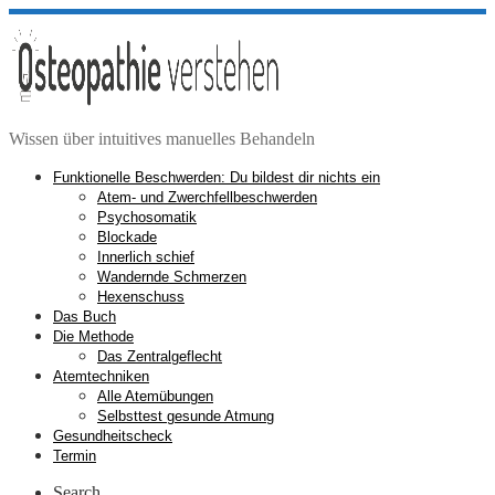
Zum
Inhalt
springen
Wissen über intuitives manuelles Behandeln
Funktionelle Beschwerden: Du bildest dir nichts ein
Atem- und Zwerchfellbeschwerden
Psychosomatik
Blockade
Innerlich schief
Wandernde Schmerzen
Hexenschuss
Das Buch
Die Methode
Das Zentralgeflecht
Atemtechniken
Alle Atemübungen
Selbsttest gesunde Atmung
Gesundheitscheck
Termin
Search