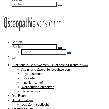
Suche
Suche
…
Search
Suche
Suche
Suche
…
Suche
…
Menü
Funktionelle Beschwerden: Du bildest dir nichts ein
Atem- und Zwerchfellbeschwerden
Psychosomatik
Blockade
Innerlich schief
Wandernde Schmerzen
Hexenschuss
Das Buch
Die Methode
Das Zentralgeflecht
Atemtechniken