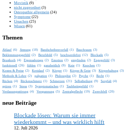
Movistik
(9)
nicht zugeordnet
(3)
Osteopathie allgemein
(24)
Symptome
(22)
Ursachen
(25)
Wissen
(61)
Themen
Ablauf
(6)
Atmung
(18)
Bandscheibenvorfall
(1)
Bauchraum
(3)
Beklemmungsgefühl
(2)
Berufsbild
(5)
beschwerdefrei
(12)
Blockade
(5)
Brustkorb
(4)
Eigensabotage
(2)
Emotion
(2)
empfinden
(2)
Engegefühl
(3)
funktionell
(26)
fühlen
(1)
ganzheitlich
(9)
Knie
(1)
Knochen
(1)
Kosten & Preise
(2)
Kreislauf
(2)
Körper
(1)
Körper & Geist
(3)
Körperhaltung
(3)
Methode & Lehre
(2)
palpation
(1)
Philosophie
(2)
Psyche
(1)
Recht
(1)
Rücken
(4)
Rückenschmerz
(1)
Schmerzen
(21)
Selbstheilung
(9)
Sorgfalt
(4)
spüren
(1)
Stress
(3)
Symptomatisches
(1)
Taubheitsgefühl
(1)
Verdauungsstörung
(4)
Verspannung
(5)
Zentralgeflecht
(19)
Zwerchfell
(20)
neue Beiträge
Blockade lösen: Warum sie immer
wiederkommt – und was wirklich hilft
12. Juli 2026