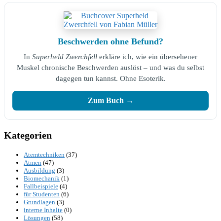
Beschwerden ohne Befund?
In
Superheld Zwerchfell
erkläre ich, wie ein übersehener
Muskel chronische Beschwerden auslöst – und was du selbst
dagegen tun kannst. Ohne Esoterik.
Zum Buch →
Kategorien
Atemtechniken
(37)
Atmen
(47)
Ausbildung
(3)
Biomechanik
(1)
Fallbeispiele
(4)
für Studenten
(6)
Grundlagen
(3)
interne Inhalte
(0)
Lösungen
(58)