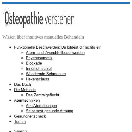
Zum
Inhalt
springen
Wissen über intuitives manuelles Behandeln
Funktionelle Beschwerden: Du bildest dir nichts ein
Atem- und Zwerchfellbeschwerden
Psychosomatik
Blockade
Innerlich schief
Wandernde Schmerzen
Hexenschuss
Das Buch
Die Methode
Das Zentralgeflecht
Atemtechniken
Alle Atemübungen
Selbsttest gesunde Atmung
Gesundheitscheck
Termin
Search