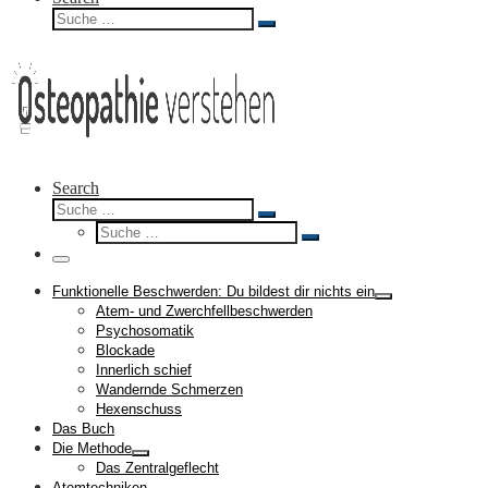
Suche
Suche
…
Search
Suche
Suche
Suche
…
Suche
…
Menü
Funktionelle Beschwerden: Du bildest dir nichts ein
Atem- und Zwerchfellbeschwerden
Psychosomatik
Blockade
Innerlich schief
Wandernde Schmerzen
Hexenschuss
Das Buch
Die Methode
Das Zentralgeflecht
Atemtechniken