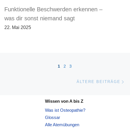
Funktionelle Beschwerden erkennen –
was dir sonst niemand sagt
22. Mai 2025
Beitragsnavigation
1
2
3
Äl
ÄLTERE BEITRÄGE
Wissen von A bis Z
Was ist Osteopathie?
Glossar
Alle Atemübungen