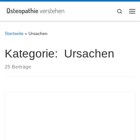
Zum Inhalt springen
Search
Me
Startseite
»
Ursachen
Kategorie: Ursachen
25 Beiträge