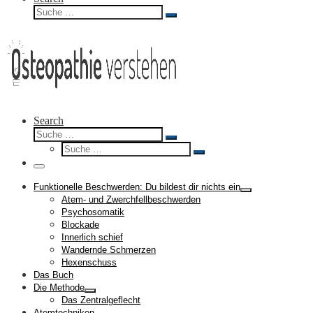
Suche
Suche
…
Search
Suche
Suche
Suche
…
Suche
…
Menü
Funktionelle Beschwerden: Du bildest dir nichts ein
Atem- und Zwerchfellbeschwerden
Psychosomatik
Blockade
Innerlich schief
Wandernde Schmerzen
Hexenschuss
Das Buch
Die Methode
Das Zentralgeflecht
Atemtechniken