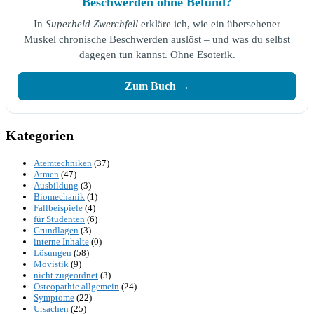
Beschwerden ohne Befund?
In
Superheld Zwerchfell
erkläre ich, wie ein übersehener
Muskel chronische Beschwerden auslöst – und was du selbst
dagegen tun kannst. Ohne Esoterik.
Zum Buch →
Kategorien
Atemtechniken
(37)
Atmen
(47)
Ausbildung
(3)
Biomechanik
(1)
Fallbeispiele
(4)
für Studenten
(6)
Grundlagen
(3)
interne Inhalte
(0)
Lösungen
(58)
Movistik
(9)
nicht zugeordnet
(3)
Osteopathie allgemein
(24)
Symptome
(22)
Ursachen
(25)