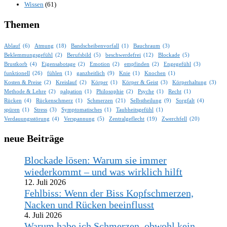
Wissen
(61)
Themen
Ablauf
(6)
Atmung
(18)
Bandscheibenvorfall
(1)
Bauchraum
(3)
Beklemmungsgefühl
(2)
Berufsbild
(5)
beschwerdefrei
(12)
Blockade
(5)
Brustkorb
(4)
Eigensabotage
(2)
Emotion
(2)
empfinden
(2)
Engegefühl
(3)
funktionell
(26)
fühlen
(1)
ganzheitlich
(9)
Knie
(1)
Knochen
(1)
Kosten & Preise
(2)
Kreislauf
(2)
Körper
(1)
Körper & Geist
(3)
Körperhaltung
(3)
Methode & Lehre
(2)
palpation
(1)
Philosophie
(2)
Psyche
(1)
Recht
(1)
Rücken
(4)
Rückenschmerz
(1)
Schmerzen
(21)
Selbstheilung
(9)
Sorgfalt
(4)
spüren
(1)
Stress
(3)
Symptomatisches
(1)
Taubheitsgefühl
(1)
Verdauungsstörung
(4)
Verspannung
(5)
Zentralgeflecht
(19)
Zwerchfell
(20)
neue Beiträge
Blockade lösen: Warum sie immer
wiederkommt – und was wirklich hilft
12. Juli 2026
Fehlbiss: Wenn der Biss Kopfschmerzen,
Nacken und Rücken beeinflusst
4. Juli 2026
Warum habe ich Schmerzen, obwohl kein