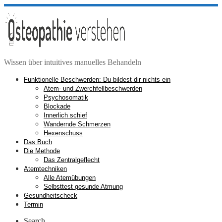
Zum
Inhalt
springen
Wissen über intuitives manuelles Behandeln
Funktionelle Beschwerden: Du bildest dir nichts ein
Atem- und Zwerchfellbeschwerden
Psychosomatik
Blockade
Innerlich schief
Wandernde Schmerzen
Hexenschuss
Das Buch
Die Methode
Das Zentralgeflecht
Atemtechniken
Alle Atemübungen
Selbsttest gesunde Atmung
Gesundheitscheck
Termin
Search