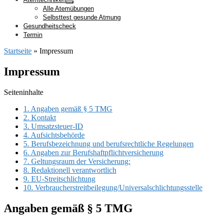
Alle Atemübungen
Selbsttest gesunde Atmung
Gesundheitscheck
Termin
Startseite
»
Impressum
Impressum
Seiteninhalte
1.
Angaben gemäß § 5 TMG
2.
Kontakt
3.
Umsatzsteuer-ID
4.
Aufsichtsbehörde
5.
Berufsbezeichnung und berufsrechtliche Regelungen
6.
Angaben zur Berufshaftpflichtversicherung
7.
Geltungsraum der Versicherung:
8.
Redaktionell verantwortlich
9.
EU-Streitschlichtung
10.
Verbraucherstreitbeilegung/Universalschlichtungsstelle
Angaben gemäß § 5 TMG