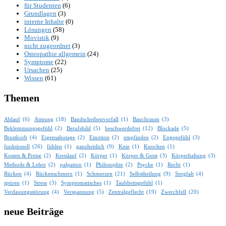
für Studenten
(6)
Grundlagen
(3)
interne Inhalte
(0)
Lösungen
(58)
Movistik
(9)
nicht zugeordnet
(3)
Osteopathie allgemein
(24)
Symptome
(22)
Ursachen
(25)
Wissen
(61)
Themen
Ablauf
(6)
Atmung
(18)
Bandscheibenvorfall
(1)
Bauchraum
(3)
Beklemmungsgefühl
(2)
Berufsbild
(5)
beschwerdefrei
(12)
Blockade
(5)
Brustkorb
(4)
Eigensabotage
(2)
Emotion
(2)
empfinden
(2)
Engegefühl
(3)
funktionell
(26)
fühlen
(1)
ganzheitlich
(9)
Knie
(1)
Knochen
(1)
Kosten & Preise
(2)
Kreislauf
(2)
Körper
(1)
Körper & Geist
(3)
Körperhaltung
(3)
Methode & Lehre
(2)
palpation
(1)
Philosophie
(2)
Psyche
(1)
Recht
(1)
Rücken
(4)
Rückenschmerz
(1)
Schmerzen
(21)
Selbstheilung
(9)
Sorgfalt
(4)
spüren
(1)
Stress
(3)
Symptomatisches
(1)
Taubheitsgefühl
(1)
Verdauungsstörung
(4)
Verspannung
(5)
Zentralgeflecht
(19)
Zwerchfell
(20)
neue Beiträge