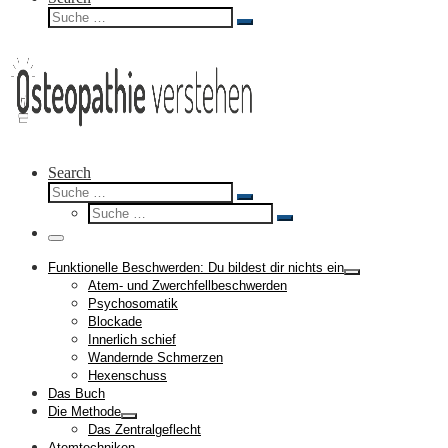
Suche
Suche
…
Search
Suche
Suche
Suche
…
Suche
…
Menü
Funktionelle Beschwerden: Du bildest dir nichts ein
Atem- und Zwerchfellbeschwerden
Psychosomatik
Blockade
Innerlich schief
Wandernde Schmerzen
Hexenschuss
Das Buch
Die Methode
Das Zentralgeflecht
Atemtechniken