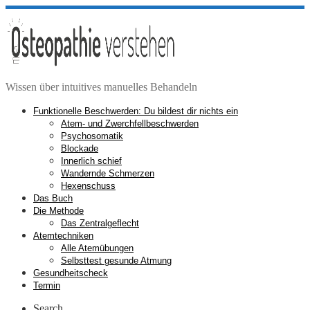
Zum
Inhalt
springen
Wissen über intuitives manuelles Behandeln
Funktionelle Beschwerden: Du bildest dir nichts ein
Atem- und Zwerchfellbeschwerden
Psychosomatik
Blockade
Innerlich schief
Wandernde Schmerzen
Hexenschuss
Das Buch
Die Methode
Das Zentralgeflecht
Atemtechniken
Alle Atemübungen
Selbsttest gesunde Atmung
Gesundheitscheck
Termin
Search