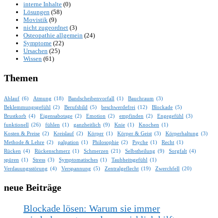
interne Inhalte
(0)
Lösungen
(58)
Movistik
(9)
nicht zugeordnet
(3)
Osteopathie allgemein
(24)
Symptome
(22)
Ursachen
(25)
Wissen
(61)
Themen
Ablauf
(6)
Atmung
(18)
Bandscheibenvorfall
(1)
Bauchraum
(3)
Beklemmungsgefühl
(2)
Berufsbild
(5)
beschwerdefrei
(12)
Blockade
(5)
Brustkorb
(4)
Eigensabotage
(2)
Emotion
(2)
empfinden
(2)
Engegefühl
(3)
funktionell
(26)
fühlen
(1)
ganzheitlich
(9)
Knie
(1)
Knochen
(1)
Kosten & Preise
(2)
Kreislauf
(2)
Körper
(1)
Körper & Geist
(3)
Körperhaltung
(3)
Methode & Lehre
(2)
palpation
(1)
Philosophie
(2)
Psyche
(1)
Recht
(1)
Rücken
(4)
Rückenschmerz
(1)
Schmerzen
(21)
Selbstheilung
(9)
Sorgfalt
(4)
spüren
(1)
Stress
(3)
Symptomatisches
(1)
Taubheitsgefühl
(1)
Verdauungsstörung
(4)
Verspannung
(5)
Zentralgeflecht
(19)
Zwerchfell
(20)
neue Beiträge
Blockade lösen: Warum sie immer