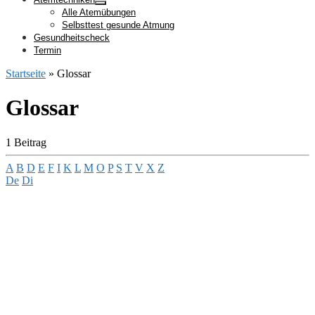
Alle Atemübungen
Selbsttest gesunde Atmung
Gesundheitscheck
Termin
Startseite
»
Glossar
Glossar
1 Beitrag
A
B
D
E
F
I
K
L
M
O
P
S
T
V
X
Z
De
Di