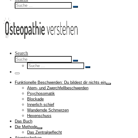
Suche
Suche
…
Search
Suche
Suche
Suche
…
Suche
…
Menü
Funktionelle Beschwerden: Du bildest dir nichts ein
Atem- und Zwerchfellbeschwerden
Psychosomatik
Blockade
Innerlich schief
Wandernde Schmerzen
Hexenschuss
Das Buch
Die Methode
Das Zentralgeflecht
Atemtechniken