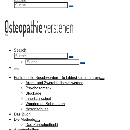
Suche
Suche
…
Search
Suche
Suche
Suche
…
Suche
…
Menü
Funktionelle Beschwerden: Du bildest dir nichts ein
Atem- und Zwerchfellbeschwerden
Psychosomatik
Blockade
Innerlich schief
Wandernde Schmerzen
Hexenschuss
Das Buch
Die Methode
Das Zentralgeflecht
Atemtechniken