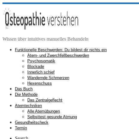
Zum
Inhalt
springen
Wissen über intuitives manuelles Behandeln
Funktionelle Beschwerden: Du bildest dir nichts ein
Atem- und Zwerchfellbeschwerden
Psychosomatik
Blockade
Innerlich schief
Wandernde Schmerzen
Hexenschuss
Das Buch
Die Methode
Das Zentralgeflecht
Atemtechniken
Alle Atemübungen
Selbsttest gesunde Atmung
Gesundheitscheck
Termin
Search