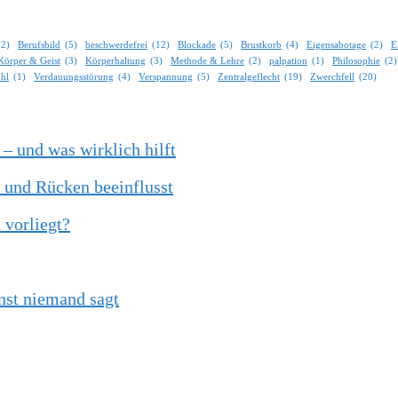
(2)
Berufsbild
(5)
beschwerdefrei
(12)
Blockade
(5)
Brustkorb
(4)
Eigensabotage
(2)
E
Körper & Geist
(3)
Körperhaltung
(3)
Methode & Lehre
(2)
palpation
(1)
Philosophie
(2)
ühl
(1)
Verdauungsstörung
(4)
Verspannung
(5)
Zentralgeflecht
(19)
Zwerchfell
(20)
 und was wirklich hilft
 und Rücken beeinflusst
vorliegt?
nst niemand sagt