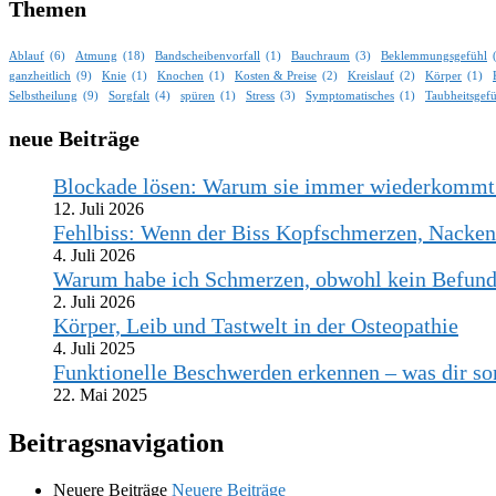
Themen
Ablauf
(6)
Atmung
(18)
Bandscheibenvorfall
(1)
Bauchraum
(3)
Beklemmungsgefühl
ganzheitlich
(9)
Knie
(1)
Knochen
(1)
Kosten & Preise
(2)
Kreislauf
(2)
Körper
(1)
Selbstheilung
(9)
Sorgfalt
(4)
spüren
(1)
Stress
(3)
Symptomatisches
(1)
Taubheitsgef
neue Beiträge
Blockade lösen: Warum sie immer wiederkommt –
12. Juli 2026
Fehlbiss: Wenn der Biss Kopfschmerzen, Nacken
4. Juli 2026
Warum habe ich Schmerzen, obwohl kein Befund 
2. Juli 2026
Körper, Leib und Tastwelt in der Osteopathie
4. Juli 2025
Funktionelle Beschwerden erkennen – was dir so
22. Mai 2025
Beitragsnavigation
Neuere Beiträge
Neuere Beiträge