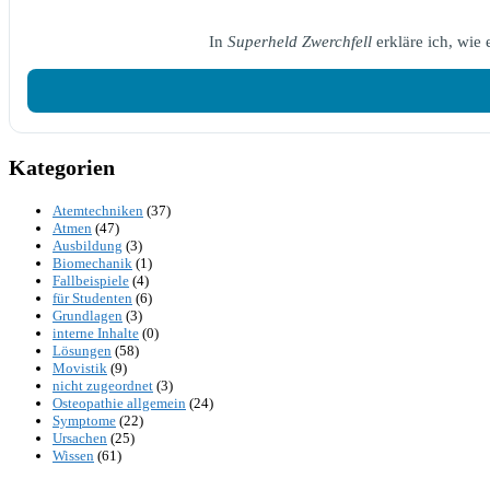
In
Superheld Zwerchfell
erkläre ich, wie
Kategorien
Atemtechniken
(37)
Atmen
(47)
Ausbildung
(3)
Biomechanik
(1)
Fallbeispiele
(4)
für Studenten
(6)
Grundlagen
(3)
interne Inhalte
(0)
Lösungen
(58)
Movistik
(9)
nicht zugeordnet
(3)
Osteopathie allgemein
(24)
Symptome
(22)
Ursachen
(25)
Wissen
(61)