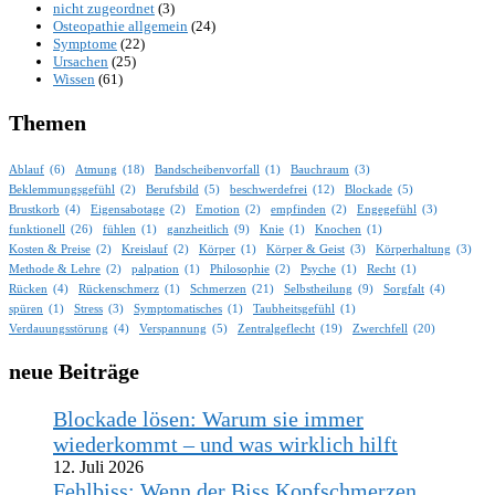
nicht zugeordnet
(3)
Osteopathie allgemein
(24)
Symptome
(22)
Ursachen
(25)
Wissen
(61)
Themen
Ablauf
(6)
Atmung
(18)
Bandscheibenvorfall
(1)
Bauchraum
(3)
Beklemmungsgefühl
(2)
Berufsbild
(5)
beschwerdefrei
(12)
Blockade
(5)
Brustkorb
(4)
Eigensabotage
(2)
Emotion
(2)
empfinden
(2)
Engegefühl
(3)
funktionell
(26)
fühlen
(1)
ganzheitlich
(9)
Knie
(1)
Knochen
(1)
Kosten & Preise
(2)
Kreislauf
(2)
Körper
(1)
Körper & Geist
(3)
Körperhaltung
(3)
Methode & Lehre
(2)
palpation
(1)
Philosophie
(2)
Psyche
(1)
Recht
(1)
Rücken
(4)
Rückenschmerz
(1)
Schmerzen
(21)
Selbstheilung
(9)
Sorgfalt
(4)
spüren
(1)
Stress
(3)
Symptomatisches
(1)
Taubheitsgefühl
(1)
Verdauungsstörung
(4)
Verspannung
(5)
Zentralgeflecht
(19)
Zwerchfell
(20)
neue Beiträge
Blockade lösen: Warum sie immer
wiederkommt – und was wirklich hilft
12. Juli 2026
Fehlbiss: Wenn der Biss Kopfschmerzen,