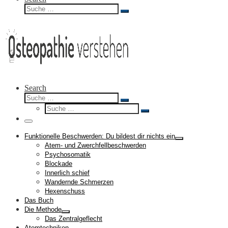
Suche
Suche
…
Search
Suche
Suche
Suche
…
Suche
…
Menü
Funktionelle Beschwerden: Du bildest dir nichts ein
Atem- und Zwerchfellbeschwerden
Psychosomatik
Blockade
Innerlich schief
Wandernde Schmerzen
Hexenschuss
Das Buch
Die Methode
Das Zentralgeflecht
Atemtechniken