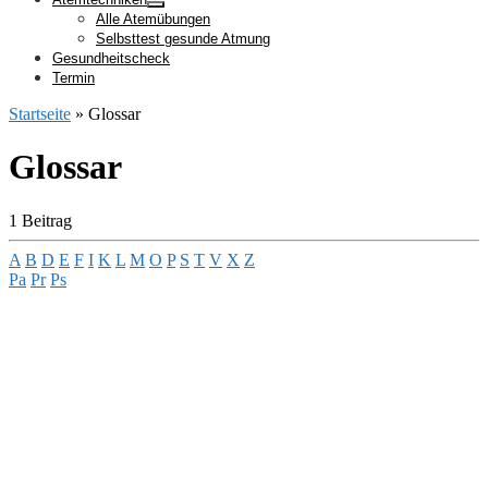
Alle Atemübungen
Selbsttest gesunde Atmung
Gesundheitscheck
Termin
Startseite
»
Glossar
Glossar
1 Beitrag
A
B
D
E
F
I
K
L
M
O
P
S
T
V
X
Z
Pa
Pr
Ps