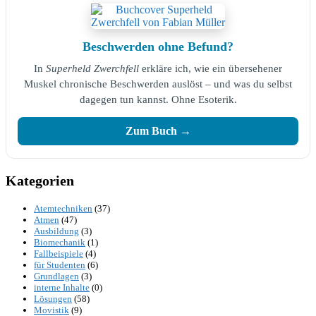
Beschwerden ohne Befund?
In
Superheld Zwerchfell
erkläre ich, wie ein übersehener
Muskel chronische Beschwerden auslöst – und was du selbst
dagegen tun kannst. Ohne Esoterik.
Zum Buch →
Kategorien
Atemtechniken
(37)
Atmen
(47)
Ausbildung
(3)
Biomechanik
(1)
Fallbeispiele
(4)
für Studenten
(6)
Grundlagen
(3)
interne Inhalte
(0)
Lösungen
(58)
Movistik
(9)