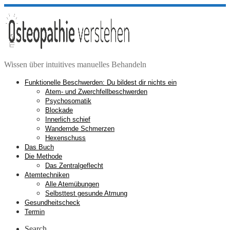
Zum
Inhalt
springen
Wissen über intuitives manuelles Behandeln
Funktionelle Beschwerden: Du bildest dir nichts ein
Atem- und Zwerchfellbeschwerden
Psychosomatik
Blockade
Innerlich schief
Wandernde Schmerzen
Hexenschuss
Das Buch
Die Methode
Das Zentralgeflecht
Atemtechniken
Alle Atemübungen
Selbsttest gesunde Atmung
Gesundheitscheck
Termin
Search