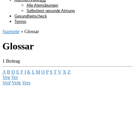
Alle Atemübungen
Selbsttest gesunde Atmung
Gesundheitscheck
Termin
Startseite
»
Glossar
Glossar
1 Beitrag
A
B
D
E
F
I
K
L
M
O
P
S
T
V
X
Z
Veg
Ver
Verf
Verk
Vers