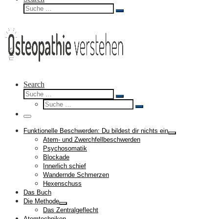
Suche
Suche
…
Search
Suche
Suche
Suche
…
Suche
…
Menü
Funktionelle Beschwerden: Du bildest dir nichts ein
Atem- und Zwerchfellbeschwerden
Psychosomatik
Blockade
Innerlich schief
Wandernde Schmerzen
Hexenschuss
Das Buch
Die Methode
Das Zentralgeflecht
Atemtechniken