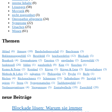
interne Inhalte
(0)
Lösungen
(58)
Movistik
(9)
nicht zugeordnet
(3)
Osteopathie allgemein
(24)
Symptome
(22)
Ursachen
(25)
Wissen
(61)
Themen
Ablauf
(6)
Atmung
(18)
Bandscheibenvorfall
(1)
Bauchraum
(3)
Beklemmungsgefühl
(2)
Berufsbild
(5)
beschwerdefrei
(12)
Blockade
(5)
Brustkorb
(4)
Eigensabotage
(2)
Emotion
(2)
empfinden
(2)
Engegefühl
(3)
funktionell
(26)
fühlen
(1)
ganzheitlich
(9)
Knie
(1)
Knochen
(1)
Kosten & Preise
(2)
Kreislauf
(2)
Körper
(1)
Körper & Geist
(3)
Körperhaltung
(3)
Methode & Lehre
(2)
palpation
(1)
Philosophie
(2)
Psyche
(1)
Recht
(1)
Rücken
(4)
Rückenschmerz
(1)
Schmerzen
(21)
Selbstheilung
(9)
Sorgfalt
(4)
spüren
(1)
Stress
(3)
Symptomatisches
(1)
Taubheitsgefühl
(1)
Verdauungsstörung
(4)
Verspannung
(5)
Zentralgeflecht
(19)
Zwerchfell
(20)
neue Beiträge
Blockade lösen: Warum sie immer