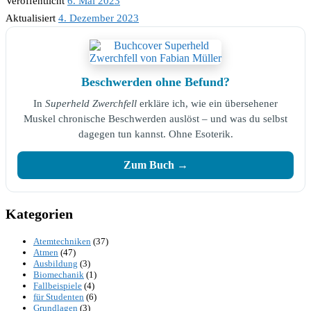
Veröffentlicht
6. Mai 2023
Aktualisiert
4. Dezember 2023
Beschwerden ohne Befund?
In
Superheld Zwerchfell
erkläre ich, wie ein übersehener
Muskel chronische Beschwerden auslöst – und was du selbst
dagegen tun kannst. Ohne Esoterik.
Zum Buch →
Kategorien
Atemtechniken
(37)
Atmen
(47)
Ausbildung
(3)
Biomechanik
(1)
Fallbeispiele
(4)
für Studenten
(6)
Grundlagen
(3)