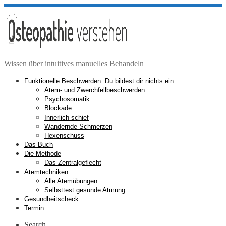
Zum
Inhalt
springen
Wissen über intuitives manuelles Behandeln
Funktionelle Beschwerden: Du bildest dir nichts ein
Atem- und Zwerchfellbeschwerden
Psychosomatik
Blockade
Innerlich schief
Wandernde Schmerzen
Hexenschuss
Das Buch
Die Methode
Das Zentralgeflecht
Atemtechniken
Alle Atemübungen
Selbsttest gesunde Atmung
Gesundheitscheck
Termin
Search