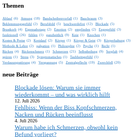
Themen
Ablauf
(6)
Atmung
(18)
Bandscheibenvorfall
(1)
Bauchraum
(3)
Beklemmungsgefühl
(2)
Berufsbild
(5)
beschwerdefrei
(12)
Blockade
(5)
Brustkorb
(4)
Eigensabotage
(2)
Emotion
(2)
empfinden
(2)
Engegefühl
(3)
funktionell
(26)
fühlen
(1)
ganzheitlich
(9)
Knie
(1)
Knochen
(1)
Kosten & Preise
(2)
Kreislauf
(2)
Körper
(1)
Körper & Geist
(3)
Körperhaltung
(3)
Methode & Lehre
(2)
palpation
(1)
Philosophie
(2)
Psyche
(1)
Recht
(1)
Rücken
(4)
Rückenschmerz
(1)
Schmerzen
(21)
Selbstheilung
(9)
Sorgfalt
(4)
spüren
(1)
Stress
(3)
Symptomatisches
(1)
Taubheitsgefühl
(1)
Verdauungsstörung
(4)
Verspannung
(5)
Zentralgeflecht
(19)
Zwerchfell
(20)
neue Beiträge
Blockade lösen: Warum sie immer
wiederkommt – und was wirklich hilft
12. Juli 2026
Fehlbiss: Wenn der Biss Kopfschmerzen,
Nacken und Rücken beeinflusst
4. Juli 2026
Warum habe ich Schmerzen, obwohl kein
Befund vorliegt?