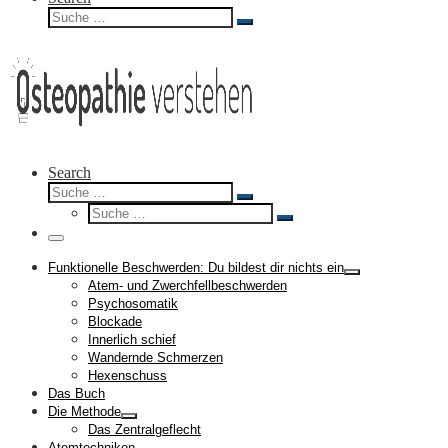
Suche
Suche
…
Search
Suche
Suche
Suche
…
Suche
…
Menü
Funktionelle Beschwerden: Du bildest dir nichts ein
Atem- und Zwerchfellbeschwerden
Psychosomatik
Blockade
Innerlich schief
Wandernde Schmerzen
Hexenschuss
Das Buch
Die Methode
Das Zentralgeflecht
Atemtechniken