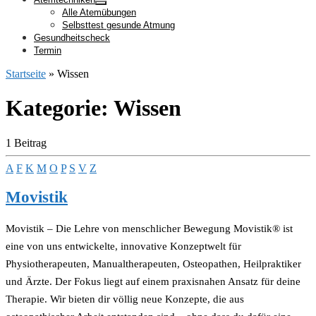
Alle Atemübungen
Selbsttest gesunde Atmung
Gesundheitscheck
Termin
Startseite
»
Wissen
Kategorie:
Wissen
1 Beitrag
A
F
K
M
O
P
S
V
Z
Movistik
Movistik – Die Lehre von menschlicher Bewegung Movistik® ist
eine von uns entwickelte, innovative Konzeptwelt für
Physiotherapeuten, Manualtherapeuten, Osteopathen, Heilpraktiker
und Ärzte. Der Fokus liegt auf einem praxisnahen Ansatz für deine
Therapie. Wir bieten dir völlig neue Konzepte, die aus