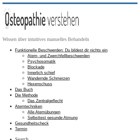
Zum
Inhalt
springen
Wissen über intuitives manuelles Behandeln
Funktionelle Beschwerden: Du bildest dir nichts ein
Atem- und Zwerchfellbeschwerden
Psychosomatik
Blockade
Innerlich schief
Wandernde Schmerzen
Hexenschuss
Das Buch
Die Methode
Das Zentralgeflecht
Atemtechniken
Alle Atemübungen
Selbsttest gesunde Atmung
Gesundheitscheck
Termin
Search