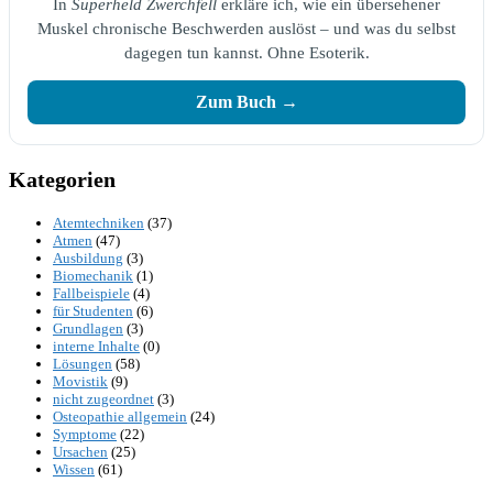
In
Superheld Zwerchfell
erkläre ich, wie ein übersehener
Muskel chronische Beschwerden auslöst – und was du selbst
dagegen tun kannst. Ohne Esoterik.
Zum Buch →
Kategorien
Atemtechniken
(37)
Atmen
(47)
Ausbildung
(3)
Biomechanik
(1)
Fallbeispiele
(4)
für Studenten
(6)
Grundlagen
(3)
interne Inhalte
(0)
Lösungen
(58)
Movistik
(9)
nicht zugeordnet
(3)
Osteopathie allgemein
(24)
Symptome
(22)
Ursachen
(25)
Wissen
(61)