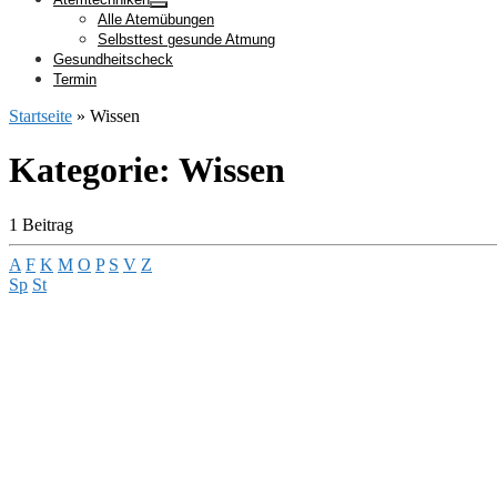
Alle Atemübungen
Selbsttest gesunde Atmung
Gesundheitscheck
Termin
Startseite
»
Wissen
Kategorie:
Wissen
1 Beitrag
A
F
K
M
O
P
S
V
Z
Sp
St