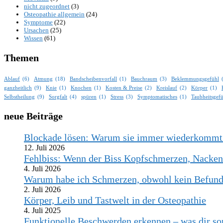
nicht zugeordnet
(3)
Osteopathie allgemein
(24)
Symptome
(22)
Ursachen
(25)
Wissen
(61)
Themen
Ablauf
(6)
Atmung
(18)
Bandscheibenvorfall
(1)
Bauchraum
(3)
Beklemmungsgefühl
ganzheitlich
(9)
Knie
(1)
Knochen
(1)
Kosten & Preise
(2)
Kreislauf
(2)
Körper
(1)
Selbstheilung
(9)
Sorgfalt
(4)
spüren
(1)
Stress
(3)
Symptomatisches
(1)
Taubheitsgef
neue Beiträge
Blockade lösen: Warum sie immer wiederkommt –
12. Juli 2026
Fehlbiss: Wenn der Biss Kopfschmerzen, Nacken
4. Juli 2026
Warum habe ich Schmerzen, obwohl kein Befund 
2. Juli 2026
Körper, Leib und Tastwelt in der Osteopathie
4. Juli 2025
Funktionelle Beschwerden erkennen – was dir so