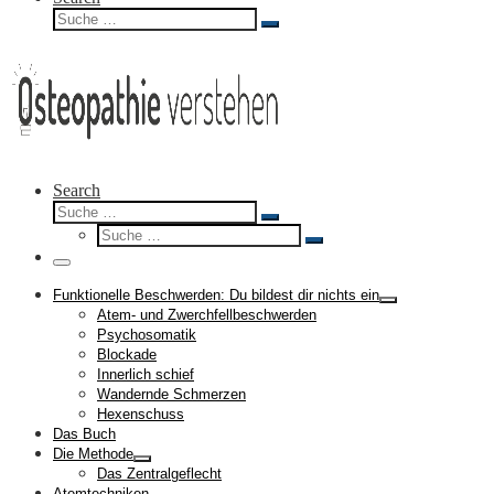
Suche
Suche
…
Search
Suche
Suche
Suche
…
Suche
…
Menü
Funktionelle Beschwerden: Du bildest dir nichts ein
Atem- und Zwerchfellbeschwerden
Psychosomatik
Blockade
Innerlich schief
Wandernde Schmerzen
Hexenschuss
Das Buch
Die Methode
Das Zentralgeflecht
Atemtechniken