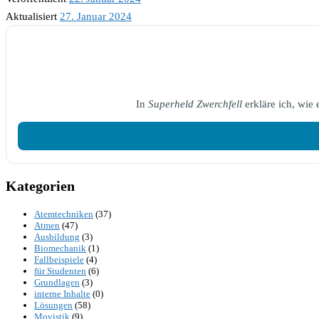
Aktualisiert
27. Januar 2024
In
Superheld Zwerchfell
erkläre ich, wie
Kategorien
Atemtechniken
(37)
Atmen
(47)
Ausbildung
(3)
Biomechanik
(1)
Fallbeispiele
(4)
für Studenten
(6)
Grundlagen
(3)
interne Inhalte
(0)
Lösungen
(58)
Movistik
(9)