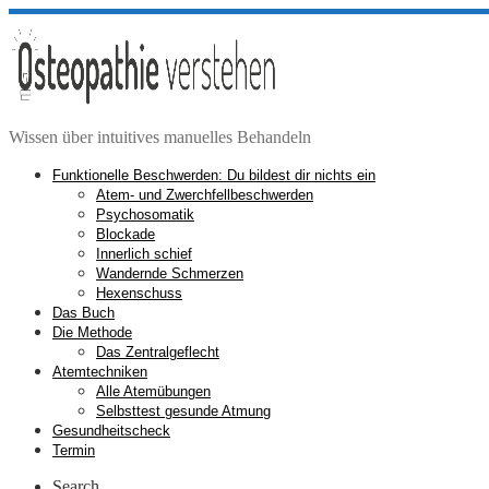
Zum
Inhalt
springen
Wissen über intuitives manuelles Behandeln
Funktionelle Beschwerden: Du bildest dir nichts ein
Atem- und Zwerchfellbeschwerden
Psychosomatik
Blockade
Innerlich schief
Wandernde Schmerzen
Hexenschuss
Das Buch
Die Methode
Das Zentralgeflecht
Atemtechniken
Alle Atemübungen
Selbsttest gesunde Atmung
Gesundheitscheck
Termin
Search