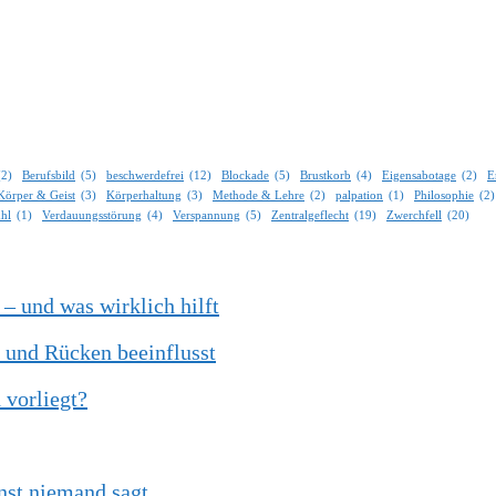
(2)
Berufsbild
(5)
beschwerdefrei
(12)
Blockade
(5)
Brustkorb
(4)
Eigensabotage
(2)
E
Körper & Geist
(3)
Körperhaltung
(3)
Methode & Lehre
(2)
palpation
(1)
Philosophie
(2)
ühl
(1)
Verdauungsstörung
(4)
Verspannung
(5)
Zentralgeflecht
(19)
Zwerchfell
(20)
 und was wirklich hilft
 und Rücken beeinflusst
vorliegt?
nst niemand sagt