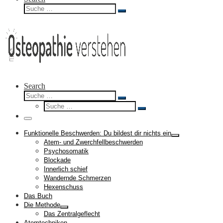
Suche
Suche
…
Search
Suche
Suche
Suche
…
Suche
…
Menü
Funktionelle Beschwerden: Du bildest dir nichts ein
Atem- und Zwerchfellbeschwerden
Psychosomatik
Blockade
Innerlich schief
Wandernde Schmerzen
Hexenschuss
Das Buch
Die Methode
Das Zentralgeflecht
Atemtechniken