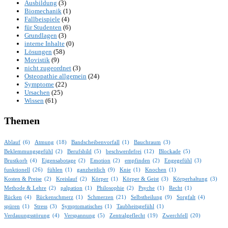
Ausbildung
(3)
Biomechanik
(1)
Fallbeispiele
(4)
für Studenten
(6)
Grundlagen
(3)
interne Inhalte
(0)
Lösungen
(58)
Movistik
(9)
nicht zugeordnet
(3)
Osteopathie allgemein
(24)
Symptome
(22)
Ursachen
(25)
Wissen
(61)
Themen
Ablauf
(6)
Atmung
(18)
Bandscheibenvorfall
(1)
Bauchraum
(3)
Beklemmungsgefühl
(2)
Berufsbild
(5)
beschwerdefrei
(12)
Blockade
(5)
Brustkorb
(4)
Eigensabotage
(2)
Emotion
(2)
empfinden
(2)
Engegefühl
(3)
funktionell
(26)
fühlen
(1)
ganzheitlich
(9)
Knie
(1)
Knochen
(1)
Kosten & Preise
(2)
Kreislauf
(2)
Körper
(1)
Körper & Geist
(3)
Körperhaltung
(3)
Methode & Lehre
(2)
palpation
(1)
Philosophie
(2)
Psyche
(1)
Recht
(1)
Rücken
(4)
Rückenschmerz
(1)
Schmerzen
(21)
Selbstheilung
(9)
Sorgfalt
(4)
spüren
(1)
Stress
(3)
Symptomatisches
(1)
Taubheitsgefühl
(1)
Verdauungsstörung
(4)
Verspannung
(5)
Zentralgeflecht
(19)
Zwerchfell
(20)