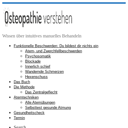
Zum
Inhalt
springen
Wissen über intuitives manuelles Behandeln
Funktionelle Beschwerden: Du bildest dir nichts ein
Atem- und Zwerchfellbeschwerden
Psychosomatik
Blockade
Innerlich schief
Wandernde Schmerzen
Hexenschuss
Das Buch
Die Methode
Das Zentralgeflecht
Atemtechniken
Alle Atemübungen
Selbsttest gesunde Atmung
Gesundheitscheck
Termin
Search