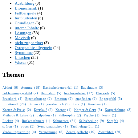
Ausbildung
(3)
Biomechanik
(1)
Fallbeispiele
(4)
für Studenten
(6)
Grundlagen
(3)
interne Inhalte
(0)
Lösungen
(58)
Movistik
(9)
nicht zugeordnet
(3)
Osteopathie allgemein
(24)
Symptome
(22)
Ursachen
(25)
Wissen
(61)
Themen
Ablauf
(6)
Atmung
(18)
Bandscheibenvorfall
(1)
Bauchraum
(3)
Beklemmungsgefühl
(2)
Berufsbild
(5)
beschwerdefrei
(12)
Blockade
(5)
Brustkorb
(4)
Eigensabotage
(2)
Emotion
(2)
empfinden
(2)
Engegefühl
(3)
funktionell
(26)
fühlen
(1)
ganzheitlich
(9)
Knie
(1)
Knochen
(1)
Kosten & Preise
(2)
Kreislauf
(2)
Körper
(1)
Körper & Geist
(3)
Körperhaltung
(3)
Methode & Lehre
(2)
palpation
(1)
Philosophie
(2)
Psyche
(1)
Recht
(1)
Rücken
(4)
Rückenschmerz
(1)
Schmerzen
(21)
Selbstheilung
(9)
Sorgfalt
(4)
spüren
(1)
Stress
(3)
Symptomatisches
(1)
Taubheitsgefühl
(1)
Verdauungsstörung
(4)
Verspannung
(5)
Zentralgeflecht
(19)
Zwerchfell
(20)