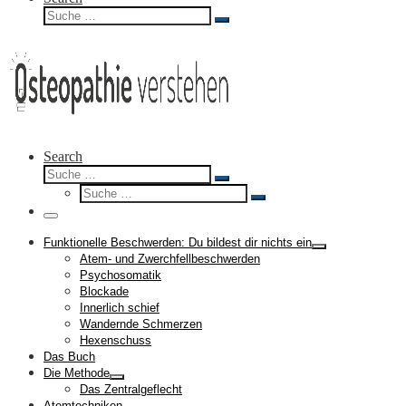
Suche
Suche
…
Search
Suche
Suche
Suche
…
Suche
…
Menü
Funktionelle Beschwerden: Du bildest dir nichts ein
Atem- und Zwerchfellbeschwerden
Psychosomatik
Blockade
Innerlich schief
Wandernde Schmerzen
Hexenschuss
Das Buch
Die Methode
Das Zentralgeflecht
Atemtechniken