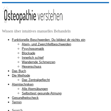
Zum
Inhalt
springen
Wissen über intuitives manuelles Behandeln
Funktionelle Beschwerden: Du bildest dir nichts ein
Atem- und Zwerchfellbeschwerden
Psychosomatik
Blockade
Innerlich schief
Wandernde Schmerzen
Hexenschuss
Das Buch
Die Methode
Das Zentralgeflecht
Atemtechniken
Alle Atemübungen
Selbsttest gesunde Atmung
Gesundheitscheck
Termin
Search