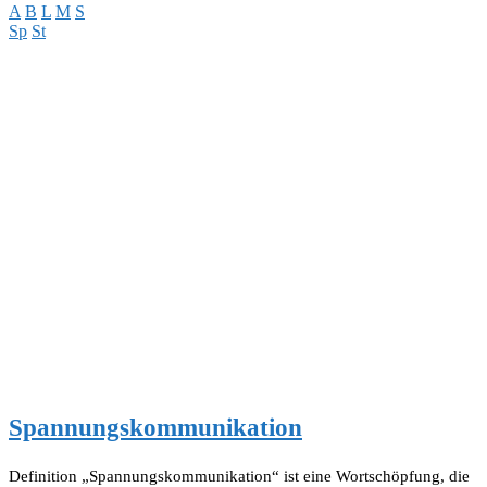
A
B
L
M
S
Sp
St
Spannungskommunikation
Definition „Spannungskommunikation“ ist eine Wortschöpfung, die