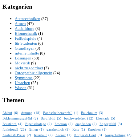
Kategorien
Atemtechniken
(37)
Atmen
(47)
Ausbildung
(3)
Biomechanik
(1)
Fallbeispiele
(4)
für Studenten
(6)
Grundlagen
(3)
interne Inhalte
(0)
Lösungen
(58)
Movistik
(9)
nicht zugeordnet
(3)
Osteopathie allgemein
(24)
Symptome
(22)
Ursachen
(25)
Wissen
(61)
Themen
Ablauf
(6)
Atmung
(18)
Bandscheibenvorfall
(1)
Bauchraum
(3)
Beklemmungsgefühl
(2)
Berufsbild
(5)
beschwerdefrei
(12)
Blockade
(5)
Brustkorb
(4)
Eigensabotage
(2)
Emotion
(2)
empfinden
(2)
Engegefühl
(3)
funktionell
(26)
fühlen
(1)
ganzheitlich
(9)
Knie
(1)
Knochen
(1)
Kosten & Preise
(2)
Kreislauf
(2)
Körper
(1)
Körper & Geist
(3)
Körperhaltung
(3)