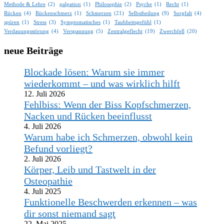
Methode & Lehre
(2)
palpation
(1)
Philosophie
(2)
Psyche
(1)
Recht
(1)
Rücken
(4)
Rückenschmerz
(1)
Schmerzen
(21)
Selbstheilung
(9)
Sorgfalt
(4)
spüren
(1)
Stress
(3)
Symptomatisches
(1)
Taubheitsgefühl
(1)
Verdauungsstörung
(4)
Verspannung
(5)
Zentralgeflecht
(19)
Zwerchfell
(20)
neue Beiträge
Blockade lösen: Warum sie immer
wiederkommt – und was wirklich hilft
12. Juli 2026
Fehlbiss: Wenn der Biss Kopfschmerzen,
Nacken und Rücken beeinflusst
4. Juli 2026
Warum habe ich Schmerzen, obwohl kein
Befund vorliegt?
2. Juli 2026
Körper, Leib und Tastwelt in der
Osteopathie
4. Juli 2025
Funktionelle Beschwerden erkennen – was
dir sonst niemand sagt