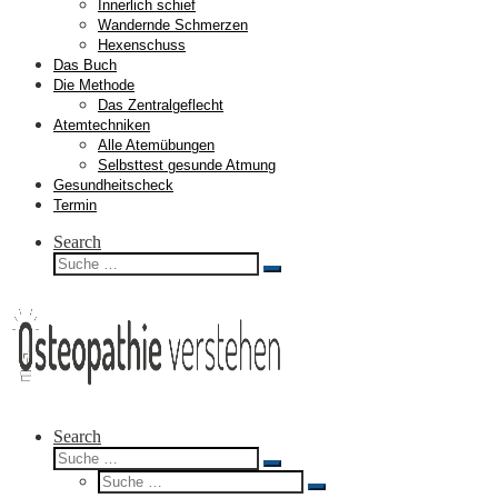
Innerlich schief
Wandernde Schmerzen
Hexenschuss
Das Buch
Die Methode
Das Zentralgeflecht
Atemtechniken
Alle Atemübungen
Selbsttest gesunde Atmung
Gesundheitscheck
Termin
Search
Suche
Suche
…
Search
Suche
Suche
Suche
…
Suche