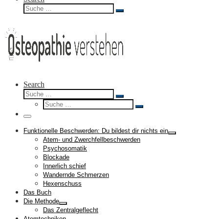
Suche
Suche
…
Search
Suche
Suche
Suche
…
Suche
…
Menü
Funktionelle Beschwerden: Du bildest dir nichts ein
Atem- und Zwerchfellbeschwerden
Psychosomatik
Blockade
Innerlich schief
Wandernde Schmerzen
Hexenschuss
Das Buch
Die Methode
Das Zentralgeflecht
Atemtechniken