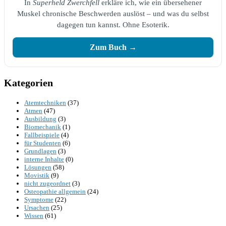
In
Superheld Zwerchfell
erkläre ich, wie ein übersehener
Muskel chronische Beschwerden auslöst – und was du selbst
dagegen tun kannst. Ohne Esoterik.
Zum Buch →
Kategorien
Atemtechniken
(37)
Atmen
(47)
Ausbildung
(3)
Biomechanik
(1)
Fallbeispiele
(4)
für Studenten
(6)
Grundlagen
(3)
interne Inhalte
(0)
Lösungen
(58)
Movistik
(9)
nicht zugeordnet
(3)
Osteopathie allgemein
(24)
Symptome
(22)
Ursachen
(25)
Wissen
(61)