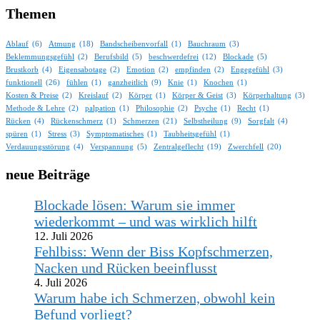
Themen
Ablauf
(6)
Atmung
(18)
Bandscheibenvorfall
(1)
Bauchraum
(3)
Beklemmungsgefühl
(2)
Berufsbild
(5)
beschwerdefrei
(12)
Blockade
(5)
Brustkorb
(4)
Eigensabotage
(2)
Emotion
(2)
empfinden
(2)
Engegefühl
(3)
funktionell
(26)
fühlen
(1)
ganzheitlich
(9)
Knie
(1)
Knochen
(1)
Kosten & Preise
(2)
Kreislauf
(2)
Körper
(1)
Körper & Geist
(3)
Körperhaltung
(3)
Methode & Lehre
(2)
palpation
(1)
Philosophie
(2)
Psyche
(1)
Recht
(1)
Rücken
(4)
Rückenschmerz
(1)
Schmerzen
(21)
Selbstheilung
(9)
Sorgfalt
(4)
spüren
(1)
Stress
(3)
Symptomatisches
(1)
Taubheitsgefühl
(1)
Verdauungsstörung
(4)
Verspannung
(5)
Zentralgeflecht
(19)
Zwerchfell
(20)
neue Beiträge
Blockade lösen: Warum sie immer
wiederkommt – und was wirklich hilft
12. Juli 2026
Fehlbiss: Wenn der Biss Kopfschmerzen,
Nacken und Rücken beeinflusst
4. Juli 2026
Warum habe ich Schmerzen, obwohl kein
Befund vorliegt?