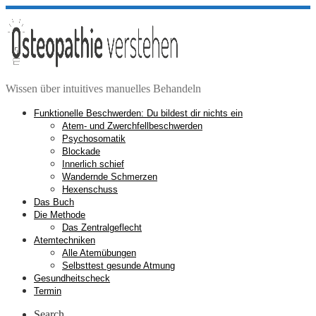
Zum
Inhalt
springen
Wissen über intuitives manuelles Behandeln
Funktionelle Beschwerden: Du bildest dir nichts ein
Atem- und Zwerchfellbeschwerden
Psychosomatik
Blockade
Innerlich schief
Wandernde Schmerzen
Hexenschuss
Das Buch
Die Methode
Das Zentralgeflecht
Atemtechniken
Alle Atemübungen
Selbsttest gesunde Atmung
Gesundheitscheck
Termin
Search