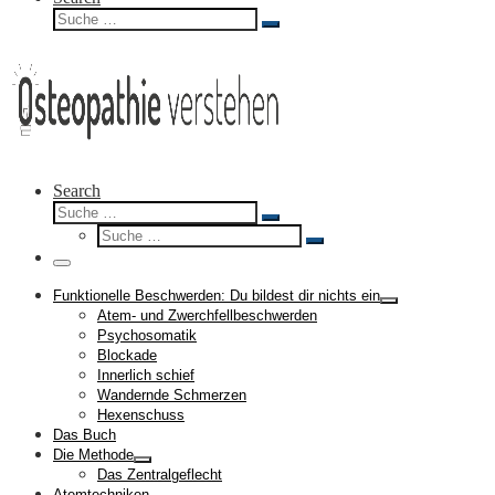
Suche
Suche
…
Search
Suche
Suche
Suche
…
Suche
…
Menü
Funktionelle Beschwerden: Du bildest dir nichts ein
Atem- und Zwerchfellbeschwerden
Psychosomatik
Blockade
Innerlich schief
Wandernde Schmerzen
Hexenschuss
Das Buch
Die Methode
Das Zentralgeflecht
Atemtechniken