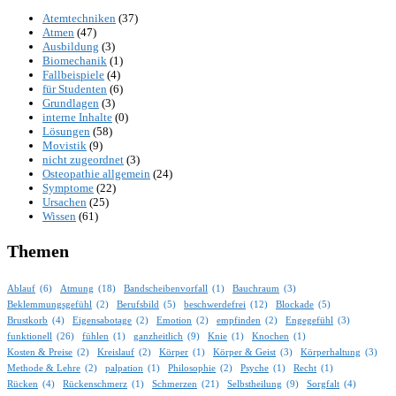
Atemtechniken
(37)
Atmen
(47)
Ausbildung
(3)
Biomechanik
(1)
Fallbeispiele
(4)
für Studenten
(6)
Grundlagen
(3)
interne Inhalte
(0)
Lösungen
(58)
Movistik
(9)
nicht zugeordnet
(3)
Osteopathie allgemein
(24)
Symptome
(22)
Ursachen
(25)
Wissen
(61)
Themen
Ablauf
(6)
Atmung
(18)
Bandscheibenvorfall
(1)
Bauchraum
(3)
Beklemmungsgefühl
(2)
Berufsbild
(5)
beschwerdefrei
(12)
Blockade
(5)
Brustkorb
(4)
Eigensabotage
(2)
Emotion
(2)
empfinden
(2)
Engegefühl
(3)
funktionell
(26)
fühlen
(1)
ganzheitlich
(9)
Knie
(1)
Knochen
(1)
Kosten & Preise
(2)
Kreislauf
(2)
Körper
(1)
Körper & Geist
(3)
Körperhaltung
(3)
Methode & Lehre
(2)
palpation
(1)
Philosophie
(2)
Psyche
(1)
Recht
(1)
Rücken
(4)
Rückenschmerz
(1)
Schmerzen
(21)
Selbstheilung
(9)
Sorgfalt
(4)