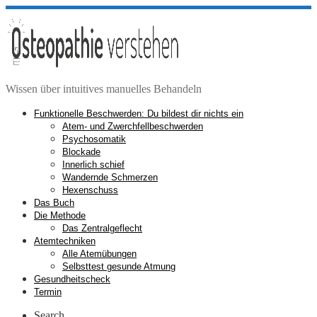
Zum
Inhalt
springen
Wissen über intuitives manuelles Behandeln
Funktionelle Beschwerden: Du bildest dir nichts ein
Atem- und Zwerchfellbeschwerden
Psychosomatik
Blockade
Innerlich schief
Wandernde Schmerzen
Hexenschuss
Das Buch
Die Methode
Das Zentralgeflecht
Atemtechniken
Alle Atemübungen
Selbsttest gesunde Atmung
Gesundheitscheck
Termin
Search