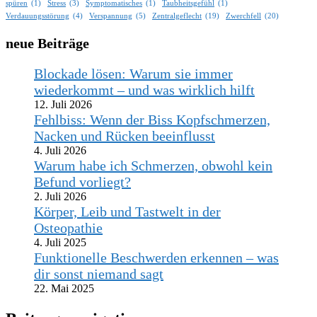
spüren
(1)
Stress
(3)
Symptomatisches
(1)
Taubheitsgefühl
(1)
Verdauungsstörung
(4)
Verspannung
(5)
Zentralgeflecht
(19)
Zwerchfell
(20)
neue Beiträge
Blockade lösen: Warum sie immer
wiederkommt – und was wirklich hilft
12. Juli 2026
Fehlbiss: Wenn der Biss Kopfschmerzen,
Nacken und Rücken beeinflusst
4. Juli 2026
Warum habe ich Schmerzen, obwohl kein
Befund vorliegt?
2. Juli 2026
Körper, Leib und Tastwelt in der
Osteopathie
4. Juli 2025
Funktionelle Beschwerden erkennen – was
dir sonst niemand sagt
22. Mai 2025