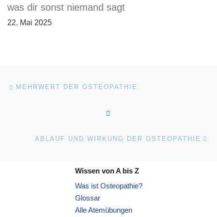
was dir sonst niemand sagt
22. Mai 2025
Beitragsnavigation
Vorheriger Beitrag
MEHRWERT DER OSTEOPATHIE
ZURÜCK ZUR BEITRAGSL
Nä
ABLAUF UND WIRKUNG DER OSTEOPATHIE
Wissen von A bis Z
Was ist Osteopathie?
Glossar
Alle Atemübungen