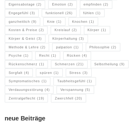
Eigensabotage
(2)
Emotion
(2)
empfinden
(2)
Engegefühl
(3)
funktionell
(26)
fühlen
(1)
ganzheitlich
(9)
Knie
(1)
Knochen
(1)
Kosten & Preise
(2)
Kreislauf
(2)
Körper
(1)
Körper & Geist
(3)
Körperhaltung
(3)
Methode & Lehre
(2)
palpation
(1)
Philosophie
(2)
Psyche
(1)
Recht
(1)
Rücken
(4)
Rückenschmerz
(1)
Schmerzen
(21)
Selbstheilung
(9)
Sorgfalt
(4)
spüren
(1)
Stress
(3)
Symptomatisches
(1)
Taubheitsgefühl
(1)
Verdauungsstörung
(4)
Verspannung
(5)
Zentralgeflecht
(19)
Zwerchfell
(20)
neue Beiträge