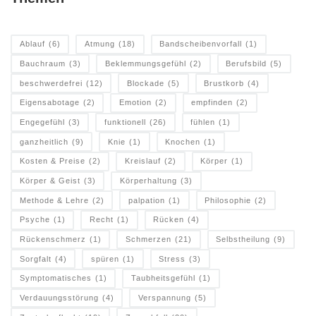
Ablauf
(6)
Atmung
(18)
Bandscheibenvorfall
(1)
Bauchraum
(3)
Beklemmungsgefühl
(2)
Berufsbild
(5)
beschwerdefrei
(12)
Blockade
(5)
Brustkorb
(4)
Eigensabotage
(2)
Emotion
(2)
empfinden
(2)
Engegefühl
(3)
funktionell
(26)
fühlen
(1)
ganzheitlich
(9)
Knie
(1)
Knochen
(1)
Kosten & Preise
(2)
Kreislauf
(2)
Körper
(1)
Körper & Geist
(3)
Körperhaltung
(3)
Methode & Lehre
(2)
palpation
(1)
Philosophie
(2)
Psyche
(1)
Recht
(1)
Rücken
(4)
Rückenschmerz
(1)
Schmerzen
(21)
Selbstheilung
(9)
Sorgfalt
(4)
spüren
(1)
Stress
(3)
Symptomatisches
(1)
Taubheitsgefühl
(1)
Verdauungsstörung
(4)
Verspannung
(5)