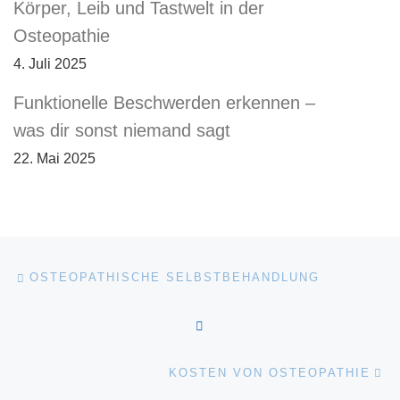
Körper, Leib und Tastwelt in der
Osteopathie
4. Juli 2025
Funktionelle Beschwerden erkennen –
was dir sonst niemand sagt
22. Mai 2025
Beitragsnavigation
Vorheriger Beitrag
OSTEOPATHISCHE SELBSTBEHANDLUNG
ZURÜCK ZUR BEITRAGSL
Nä
KOSTEN VON OSTEOPATHIE