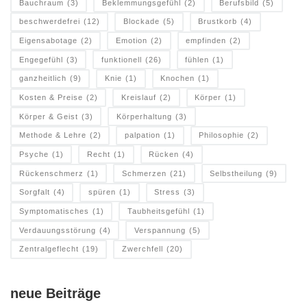
Bauchraum
(3)
Beklemmungsgefühl
(2)
Berufsbild
(5)
beschwerdefrei
(12)
Blockade
(5)
Brustkorb
(4)
Eigensabotage
(2)
Emotion
(2)
empfinden
(2)
Engegefühl
(3)
funktionell
(26)
fühlen
(1)
ganzheitlich
(9)
Knie
(1)
Knochen
(1)
Kosten & Preise
(2)
Kreislauf
(2)
Körper
(1)
Körper & Geist
(3)
Körperhaltung
(3)
Methode & Lehre
(2)
palpation
(1)
Philosophie
(2)
Psyche
(1)
Recht
(1)
Rücken
(4)
Rückenschmerz
(1)
Schmerzen
(21)
Selbstheilung
(9)
Sorgfalt
(4)
spüren
(1)
Stress
(3)
Symptomatisches
(1)
Taubheitsgefühl
(1)
Verdauungsstörung
(4)
Verspannung
(5)
Zentralgeflecht
(19)
Zwerchfell
(20)
neue Beiträge