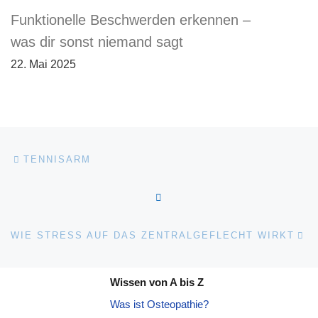
Funktionelle Beschwerden erkennen –
was dir sonst niemand sagt
22. Mai 2025
Beitragsnavigation
Vorheriger Beitrag
TENNISARM
ZURÜCK ZUR BEITRAGSL
Nä
WIE STRESS AUF DAS ZENTRALGEFLECHT WIRKT
Wissen von A bis Z
Was ist Osteopathie?