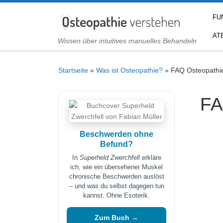
Zum Inhalt springen
FU
AT
Wissen über intuitives manuelles Behandeln
Startseite
»
Was ist Osteopathie?
»
FAQ Osteopathi
FA
Beschwerden ohne
Befund?
In
Superheld Zwerchfell
erkläre
ich, wie ein übersehener Muskel
chronische Beschwerden auslöst
– und was du selbst dagegen tun
kannst. Ohne Esoterik.
Zum Buch →