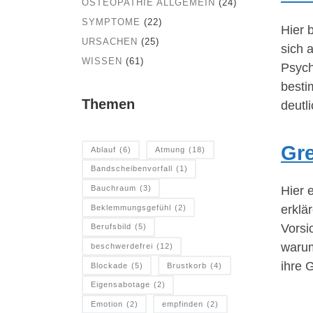
OSTEOPATHIE ALLGEMEIN
(24)
SYMPTOME
(22)
Hier 
URSACHEN
(25)
sich 
WISSEN
(61)
Psych
besti
Themen
deutli
Gre
Ablauf
(6)
Atmung
(18)
Bandscheibenvorfall
(1)
Hier 
Bauchraum
(3)
erklä
Beklemmungsgefühl
(2)
Vorsi
Berufsbild
(5)
warum
beschwerdefrei
(12)
ihre 
Blockade
(5)
Brustkorb
(4)
Eigensabotage
(2)
Emotion
(2)
empfinden
(2)