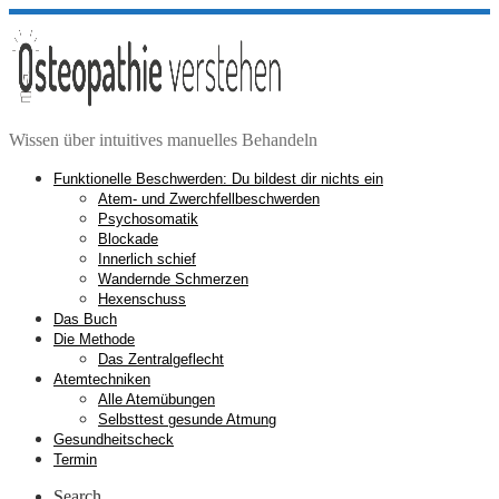
Zum
Inhalt
springen
Wissen über intuitives manuelles Behandeln
Funktionelle Beschwerden: Du bildest dir nichts ein
Atem- und Zwerchfellbeschwerden
Psychosomatik
Blockade
Innerlich schief
Wandernde Schmerzen
Hexenschuss
Das Buch
Die Methode
Das Zentralgeflecht
Atemtechniken
Alle Atemübungen
Selbsttest gesunde Atmung
Gesundheitscheck
Termin
Search