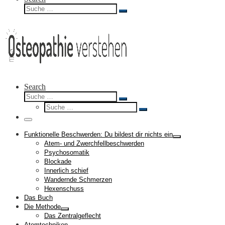
Suche
Suche
…
Search
Suche
Suche
Suche
…
Suche
…
Menü
Funktionelle Beschwerden: Du bildest dir nichts ein
Atem- und Zwerchfellbeschwerden
Psychosomatik
Blockade
Innerlich schief
Wandernde Schmerzen
Hexenschuss
Das Buch
Die Methode
Das Zentralgeflecht
Atemtechniken