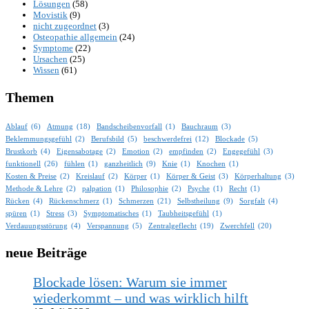
Lösungen
(58)
Movistik
(9)
nicht zugeordnet
(3)
Osteopathie allgemein
(24)
Symptome
(22)
Ursachen
(25)
Wissen
(61)
Themen
Ablauf
(6)
Atmung
(18)
Bandscheibenvorfall
(1)
Bauchraum
(3)
Beklemmungsgefühl
(2)
Berufsbild
(5)
beschwerdefrei
(12)
Blockade
(5)
Brustkorb
(4)
Eigensabotage
(2)
Emotion
(2)
empfinden
(2)
Engegefühl
(3)
funktionell
(26)
fühlen
(1)
ganzheitlich
(9)
Knie
(1)
Knochen
(1)
Kosten & Preise
(2)
Kreislauf
(2)
Körper
(1)
Körper & Geist
(3)
Körperhaltung
(3)
Methode & Lehre
(2)
palpation
(1)
Philosophie
(2)
Psyche
(1)
Recht
(1)
Rücken
(4)
Rückenschmerz
(1)
Schmerzen
(21)
Selbstheilung
(9)
Sorgfalt
(4)
spüren
(1)
Stress
(3)
Symptomatisches
(1)
Taubheitsgefühl
(1)
Verdauungsstörung
(4)
Verspannung
(5)
Zentralgeflecht
(19)
Zwerchfell
(20)
neue Beiträge
Blockade lösen: Warum sie immer
wiederkommt – und was wirklich hilft