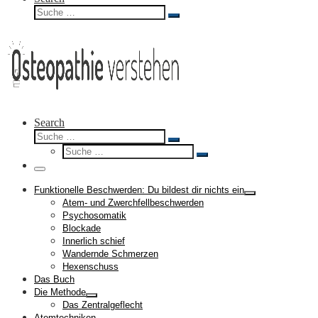
Suche
Suche
…
Search
Suche
Suche
Suche
…
Suche
…
Menü
Funktionelle Beschwerden: Du bildest dir nichts ein
Atem- und Zwerchfellbeschwerden
Psychosomatik
Blockade
Innerlich schief
Wandernde Schmerzen
Hexenschuss
Das Buch
Die Methode
Das Zentralgeflecht
Atemtechniken