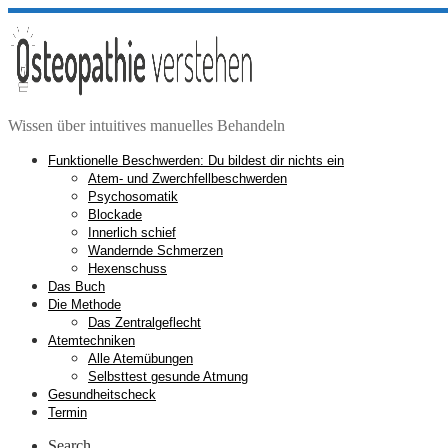
Zum
Inhalt
springen
Wissen über intuitives manuelles Behandeln
Funktionelle Beschwerden: Du bildest dir nichts ein
Atem- und Zwerchfellbeschwerden
Psychosomatik
Blockade
Innerlich schief
Wandernde Schmerzen
Hexenschuss
Das Buch
Die Methode
Das Zentralgeflecht
Atemtechniken
Alle Atemübungen
Selbsttest gesunde Atmung
Gesundheitscheck
Termin
Search