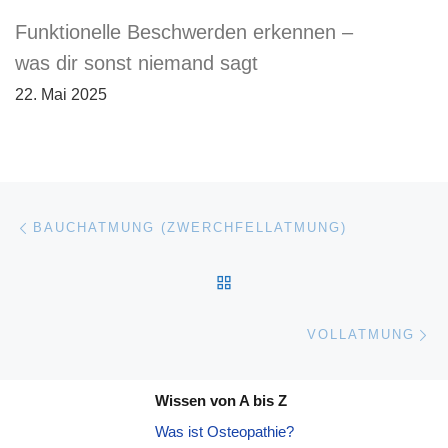
Funktionelle Beschwerden erkennen –
was dir sonst niemand sagt
22. Mai 2025
Beitragsnavigation
Vorheriger Beitrag
BAUCHATMUNG (ZWERCHFELLATMUNG)
ZURÜCK ZUR BEITRAGSL
Nä
VOLLATMUNG
Wissen von A bis Z
Was ist Osteopathie?