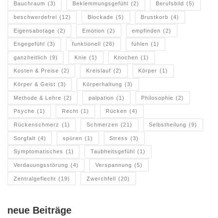
Bauchraum
(3)
Beklemmungsgefühl
(2)
Berufsbild
(5)
beschwerdefrei
(12)
Blockade
(5)
Brustkorb
(4)
Eigensabotage
(2)
Emotion
(2)
empfinden
(2)
Engegefühl
(3)
funktionell
(26)
fühlen
(1)
ganzheitlich
(9)
Knie
(1)
Knochen
(1)
Kosten & Preise
(2)
Kreislauf
(2)
Körper
(1)
Körper & Geist
(3)
Körperhaltung
(3)
Methode & Lehre
(2)
palpation
(1)
Philosophie
(2)
Psyche
(1)
Recht
(1)
Rücken
(4)
Rückenschmerz
(1)
Schmerzen
(21)
Selbstheilung
(9)
Sorgfalt
(4)
spüren
(1)
Stress
(3)
Symptomatisches
(1)
Taubheitsgefühl
(1)
Verdauungsstörung
(4)
Verspannung
(5)
Zentralgeflecht
(19)
Zwerchfell
(20)
neue Beiträge