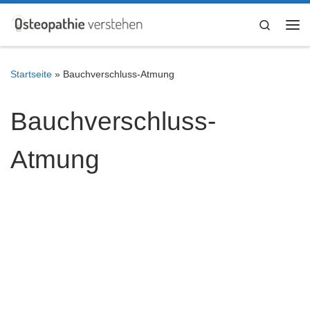
Zum Inhalt springen
Search
Me
Startseite
»
Bauchverschluss-Atmung
Bauchverschluss-
Atmung